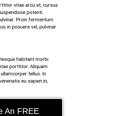
titor vitae arcu et, cursus
 Suspendisse potenti.
pulvinar. Proin fermentum
s in posuere vel, pulvinar
entesque habitant morbi
tae porttitor. Aliquam
 ullamcorper tellus. In
enenatis eu sapien in,
e An FREE