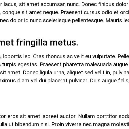
citur lacus, sit amet accumsan nunc. Donec finibus dol
t, congue sit amet neque. Praesent cursus odio et orci 
dolor id nunc scelerisque pellentesque. Mauris leo 
amet fringilla metus.
lobortis leo. Cras rhoncus ac velit eu vulputate. Pel
 turpis egestas. Praesent pharetra malesuada augue v
t amet. Donec ligula urna, aliquet sed velit in, pulvina
 diam vel dui placerat pulvinar. Duis augue felis, 
tor eros sit amet laoreet auctor. Nullam porttitor soda
 Nulla ut bibendum nisi. Proin viverra nec magna moles