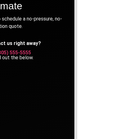
imate
 schedule a no-pressure, no-
tion quote.
ct us right away?
805) 555-5555
ll out the below.