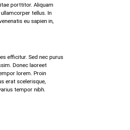
tae porttitor. Aliquam
 ullamcorper tellus. In
enenatis eu sapien in,
es efficitur. Sed nec purus
issim. Donec laoreet
 tempor lorem. Proin
us erat scelerisque,
varius tempor nibh.