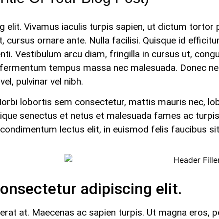
elit. Vivamus iaculis turpis sapien, ut dictum tortor
, cursus ornare ante. Nulla facilisi. Quisque id effici
i. Vestibulum arcu diam, fringilla in cursus ut, cong
oin fermentum tempus massa nec malesuada. Donec nec
el, pulvinar vel nibh.
 Morbi lobortis sem consectetur, mattis mauris nec, lo
istique senectus et netus et malesuada fames ac turpi
condimentum lectus elit, in euismod felis faucibus si
onsectetur adipiscing elit.
cerat at. Maecenas ac sapien turpis. Ut magna eros, por