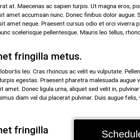
erat at. Maecenas ac sapien turpis. Ut magna eros, port
us, sit amet accumsan nunc. Donec finibus dolor augue.
 sit amet neque. Praesent cursus odio et orci viverra 
 scelerisque pellentesque. Mauris leo tellus, rhoncu
met fringilla metus.
obortis leo. Cras rhoncus ac velit eu vulputate. Pell
turpis egestas. Praesent pharetra malesuada augue vi
 amet. Donec ligula urna, aliquet sed velit in, pulvinar
diam vel dui placerat pulvinar. Duis augue felis, v
et fringilla
Schedul