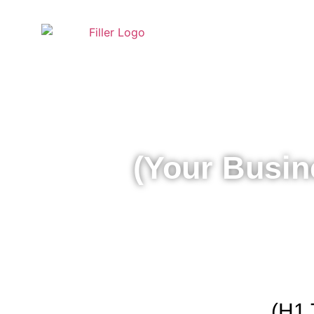
(Your Busi
(H1 