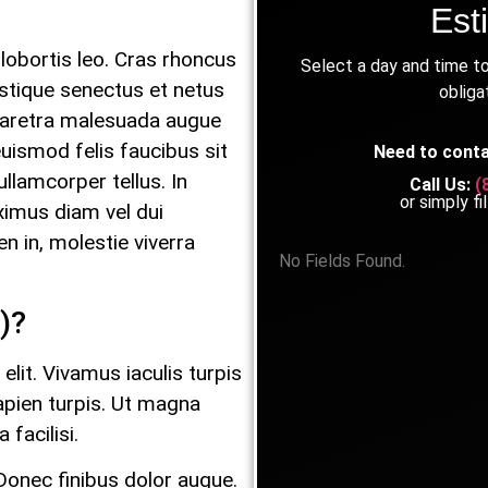
Est
lobortis leo. Cras rhoncus
Select a day and time to
istique senectus et netus
obliga
haretra malesuada augue
euismod felis faucibus sit
Need to conta
ullamcorper tellus. In
Call Us:
(
or simply fi
mus diam vel dui
en in, molestie viverra
No Fields Found.
)?
lit. Vivamus iaculis turpis
apien turpis. Ut magna
 facilisi.
Donec finibus dolor augue.