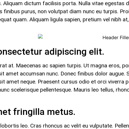
 Aliquam dictum facilisis porta. Nulla vitae egestas 
s finibus purus, non volutpat diam nunc eu turpis. Proi
uat quam. Aliquam ligula sapien, pretium vel nibh at,
nsectetur adipiscing elit.
erat at. Maecenas ac sapien turpis. Ut magna eros, port
us, sit amet accumsan nunc. Donec finibus dolor augue.
 sit amet neque. Praesent cursus odio et orci viverra 
 scelerisque pellentesque. Mauris leo tellus, rhoncu
met fringilla metus.
obortis leo. Cras rhoncus ac velit eu vulputate. Pell