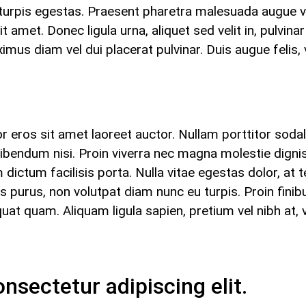
turpis egestas. Praesent pharetra malesuada augue vi
 amet. Donec ligula urna, aliquet sed velit in, pulvinar
diam vel dui placerat pulvinar. Duis augue felis, v
or eros sit amet laoreet auctor. Nullam porttitor sodal
ut bibendum nisi. Proin viverra nec magna molestie dign
dictum facilisis porta. Nulla vitae egestas dolor, at
us purus, non volutpat diam nunc eu turpis. Proin finib
at quam. Aliquam ligula sapien, pretium vel nibh at, 
nsectetur adipiscing elit.