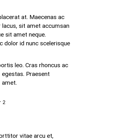
 placerat at. Maecenas ac
tur lacus, sit amet accumsan
ue sit amet neque.
 dolor id nunc scelerisque
bortis leo. Cras rhoncus ac
s egestas. Praesent
t amet.
ttitor vitae arcu et,