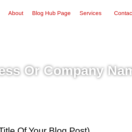
About
Blog Hub Page
Services
Contac
ness Or Company Na
Title Of Your Blog Post)