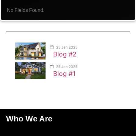
No Fields Found.
25 Jan 2025
Blog #2
25 Jan 2025
Blog #1
Who We Are